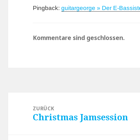
Pingback:
guitargeorge » Der E-Bassis
Kommentare sind geschlossen.
Beitragsnavigation
ZURÜCK
Christmas Jamsession
Vorheriger
Beitrag: