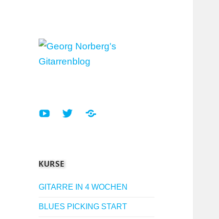
Gitarre Lernen mit Georg
Georg Norberg's
Norberg
Gitarrenblog
YouTube
Twitter
SoundCloud
Gitarrenlehrer
Gitarrenlehrer
Gitarrenlehrer
KURSE
GITARRE IN 4 WOCHEN
BLUES PICKING START