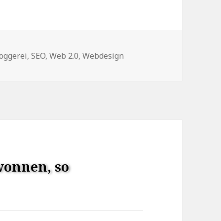
hlagwörter
oggerei
,
SEO
,
Web 2.0
,
Webdesign
wonnen, so