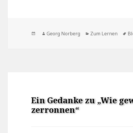
Veröffentlicht
Autor
Kategorien
Sc
Georg Norberg
Zum Lernen
Bl
am
Ein Gedanke zu „Wie ge
zerronnen“