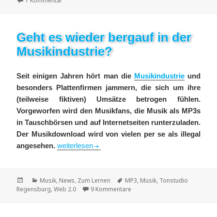
1 Kommentar
Geht es wieder bergauf in der
Musikindustrie?
Seit einigen Jahren hört man die
Musikindustrie
und
besonders Plattenfirmen jammern, die sich um ihre
(teilweise fiktiven) Umsätze betrogen fühlen.
Vorgeworfen wird den Musikfans, die Musik als MP3s
in Tauschbörsen und auf Internetseiten runterzuladen.
Der Musikdownload wird von vielen per se als illegal
Geht es wieder bergauf in der Musikindustrie?
angesehen.
weiterlesen
Veröffentlicht
Kategorien
Schlagwörter
Musik
,
News
,
Zum Lernen
MP3
,
Musik
,
Tonstudio
am
zu Geht es wieder bergauf in d
Regensburg
,
Web 2.0
9 Kommentare