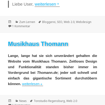
Wie gewonnen, so zerronnen
Liebe User,
weiterlesen
Veröffentlicht
Kategorien
Schlagwörter
Zum Lernen
Bloggerei
,
SEO
,
Web 2.0
,
Webdesign
am
zu Wie gewonnen, so zerronnen
1 Kommentar
Musikhaus Thomann
Lange, lange hat sie sich unverändert gehalten die
Website vom
Musikhaus Thomann. Zeitloses Design
und Funktionalität standen bisher immer im
Vordergrund bei
Thomann.de
; jeder soll schnell und
einfach das gigantische Sortiment durchstöbern
Musikhaus Thomann
können.
weiterlesen
Veröffentlicht
Kategorien
Schlagwörter
News
Tonstudio Regensburg
,
Web 2.0
am
zu Musikhaus Thomann