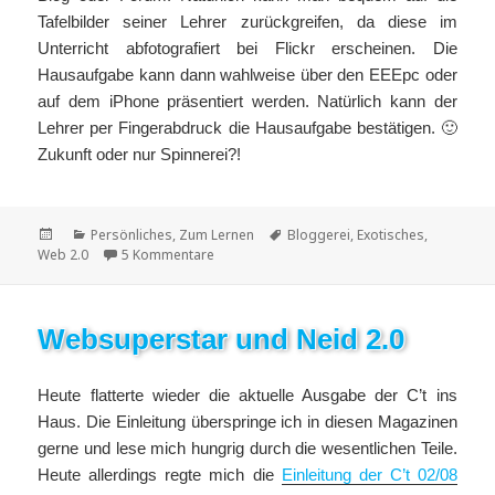
Tafelbilder seiner Lehrer zurückgreifen, da diese im
Unterricht abfotografiert bei Flickr erscheinen. Die
Hausaufgabe kann dann wahlweise über den EEEpc oder
auf dem iPhone präsentiert werden. Natürlich kann der
Lehrer per Fingerabdruck die Hausaufgabe bestätigen. 🙂
Zukunft oder nur Spinnerei?!
Veröffentlicht
Kategorien
Schlagwörter
Persönliches
,
Zum Lernen
Bloggerei
,
Exotisches
,
am
zu Bloggende Lehrer und Tafelbilder bei Flic
Web 2.0
5 Kommentare
Websuperstar und Neid 2.0
Heute flatterte wieder die aktuelle Ausgabe der C’t ins
Haus. Die Einleitung überspringe ich in diesen Magazinen
gerne und lese mich hungrig durch die wesentlichen Teile.
Heute allerdings regte mich die
Einleitung der C’t 02/08