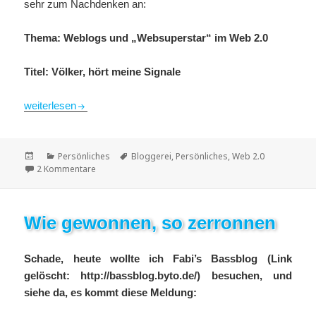
sehr zum Nachdenken an:
Thema: Weblogs und „Websuperstar“ im Web 2.0
Titel: Völker, hört meine Signale
Websuperstar und Neid 2.0
weiterlesen
Veröffentlicht
Kategorien
Schlagwörter
Persönliches
Bloggerei
,
Persönliches
,
Web 2.0
am
zu Websuperstar und Neid 2.0
2 Kommentare
Wie gewonnen, so zerronnen
Schade, heute wollte ich Fabi’s Bassblog (Link
gelöscht: http://bassblog.byto.de/) besuchen, und
siehe da, es kommt diese Meldung: