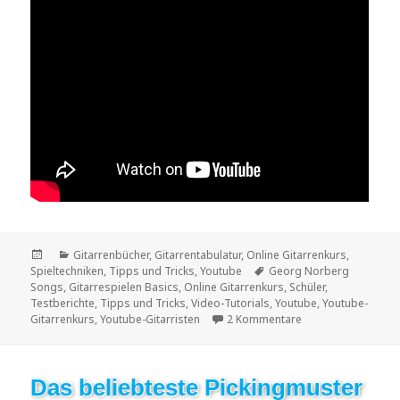
Veröffentlicht
Kategorien
Gitarrenbücher
,
Gitarrentabulatur
,
Online Gitarrenkurs
,
am
Schlagwörter
Spieltechniken
,
Tipps und Tricks
,
Youtube
Georg Norberg
Songs
,
Gitarrespielen Basics
,
Online Gitarrenkurs
,
Schüler
,
Testberichte
,
Tipps und Tricks
,
Video-Tutorials
,
Youtube
,
Youtube-
zu Anleitung zum ef
Gitarrenkurs
,
Youtube-Gitarristen
2 Kommentare
Das beliebteste Pickingmuster