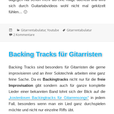
sich durch Guitartabvideos wohl nicht mal gekitzelt
fühlen… 🙂
Veröffentlicht
Kategorien
Schlagwörter
Gitarrentabulatur
,
Youtube
Gitarrentabulatur
am
zu Gitarrentabulatur-Videos
2 Kommentare
Backing Tracks für Gitarristen
Backing Tracks sind besonders für Gitarristen die gerne
improvisieren und an ihrer Solotechnik arbeiten eine ganz
feine Sache. Da es
Backingtracks
nicht nur für die
freie
Improvisation
gibt sondern auch für ganze komplette
Lieder einer bekannten Band lohnt sich der Blick auf die
„kostenlosen Backingtracks für Gitarrensongs“
in jedem
Fall, besonders wenn man ein Lied ganz durchspielen
möchte und nicht nur einzelne Riffs übt.