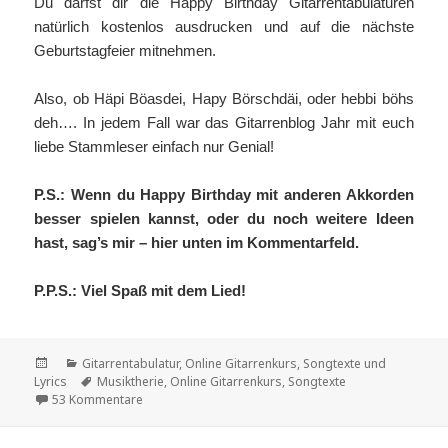
Du darfst dir die Happy Birthday Gitarrentabulaturen
natürlich kostenlos ausdrucken und auf die nächste
Geburtstagfeier mitnehmen.
Also, ob Häpi Böasdei, Hapy Börschdäi, oder hebbi böhs
deh…. In jedem Fall war das Gitarrenblog Jahr mit euch
liebe Stammleser einfach nur Genial!
P.S.: Wenn du Happy Birthday mit anderen Akkorden
besser spielen kannst, oder du noch weitere Ideen
hast, sag’s mir – hier unten im Kommentarfeld.
P.P.S.: Viel Spaß mit dem Lied!
Veröffentlicht
Kategorien
Gitarrentabulatur
,
Online Gitarrenkurs
,
Songtexte und
am
Schlagwörter
Lyrics
Musiktherie
,
Online Gitarrenkurs
,
Songtexte
zu Happy Birthday Gitarren Noten
53 Kommentare