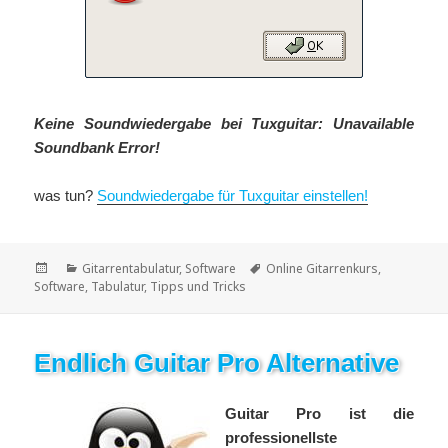
Keine Soundwiedergabe bei Tuxguitar:
Unavailable
Soundbank Error!
was tun?
Soundwiedergabe für Tuxguitar einstellen!
Veröffentlicht
Kategorien
Schlagwörter
Gitarrentabulatur
,
Software
Online Gitarrenkurs
,
am
Software
,
Tabulatur
,
Tipps und Tricks
Endlich Guitar Pro Alternative
Guitar Pro ist die
professionellste