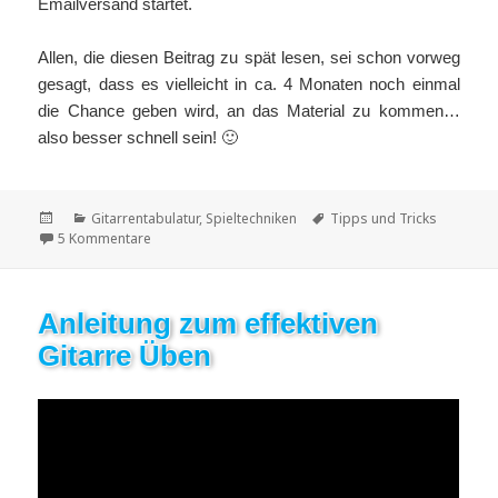
Emailversand startet.
Allen, die diesen Beitrag zu spät lesen, sei schon vorweg
gesagt, dass es vielleicht in ca. 4 Monaten noch einmal
die Chance geben wird, an das Material zu kommen…
also besser schnell sein! 🙂
Veröffentlicht
Kategorien
Schlagwörter
Gitarrentabulatur
,
Spieltechniken
Tipps und Tricks
am
zu Kostenlose Fingerübungen für Gitarristen
5 Kommentare
Anleitung zum effektiven
Gitarre Üben