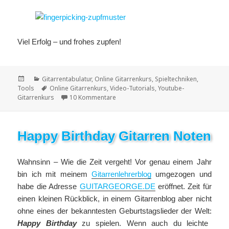
Viel Erfolg – und frohes zupfen!
Veröffentlicht
Kategorien
Gitarrentabulatur
,
Online Gitarrenkurs
,
Spieltechniken
,
am
Schlagwörter
Tools
Online Gitarrenkurs
,
Video-Tutorials
,
Youtube-
zu Das beliebteste Pickingmuster aller
Gitarrenkurs
10 Kommentare
Happy Birthday Gitarren Noten
Wahnsinn – Wie die Zeit vergeht! Vor genau einem Jahr
bin ich mit meinem
Gitarrenlehrerblog
umgezogen und
habe die Adresse
GUITARGEORGE.DE
eröffnet. Zeit für
einen kleinen Rückblick, in einem Gitarrenblog aber nicht
ohne eines der bekanntesten Geburtstagslieder der Welt:
Happy Birthday
zu spielen. Wenn auch du leichte