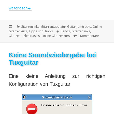
Backing Tracks für Gitarristen
weiterlesen
Veröffentlicht
Kategorien
Gitarrenlinks
,
Gitarrentabulatur
,
Guitar Jamtracks
,
Online
am
Schlagwörter
Gitarrenkurs
,
Tipps und Tricks
Bands
,
Gitarrenlinks
,
zu Backing
Gitarrespielen Basics
,
Online Gitarrenkurs
2 Kommentare
Keine Soundwiedergabe bei
Tuxguitar
Eine kleine Anleitung zur richtigen
Konfiguration von Tuxguitar