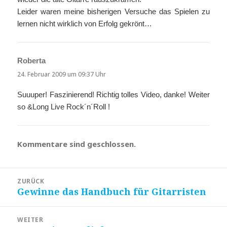
Leider waren meine bisherigen Versuche das Spielen zu
lernen nicht wirklich von Erfolg gekrönt…
Roberta
sagt:
24. Februar 2009 um 09:37 Uhr
Suuuper! Faszinierend! Richtig tolles Video, danke! Weiter
so &Long Live Rock´n´Roll !
Kommentare sind geschlossen.
Beitragsnavigation
ZURÜCK
Gewinne das Handbuch für Gitarristen
Vorheriger
Beitrag:
WEITER