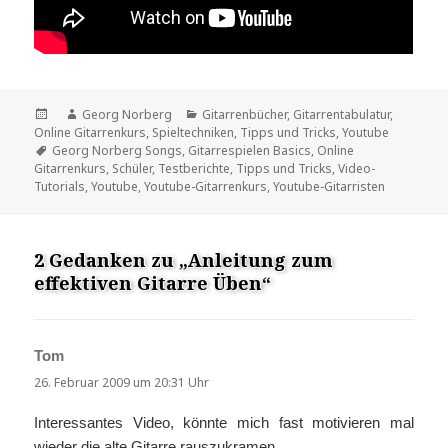
Veröffentlicht
Autor
Kategorien
Georg Norberg
Gitarrenbücher
,
Gitarrentabulatur
,
am
Online Gitarrenkurs
,
Spieltechniken
,
Tipps und Tricks
,
Youtube
Schlagwörter
Georg Norberg Songs
,
Gitarrespielen Basics
,
Online
Gitarrenkurs
,
Schüler
,
Testberichte
,
Tipps und Tricks
,
Video-
Tutorials
,
Youtube
,
Youtube-Gitarrenkurs
,
Youtube-Gitarristen
2 Gedanken zu „Anleitung zum
effektiven Gitarre Üben“
Tom
sagt:
26. Februar 2009 um 20:31 Uhr
Interessantes Video, könnte mich fast motivieren mal
wieder die alte Gitarre rauszukramen.