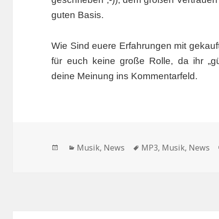
guten Basis.
Wie Sind euere Erfahrungen mit gekauf
für euch keine große Rolle, da ihr „g
deine Meinung ins Kommentarfeld.
Veröffentlicht
Kategorien
Schlagwörter
Musik
,
News
MP3
,
Musik
,
News
am