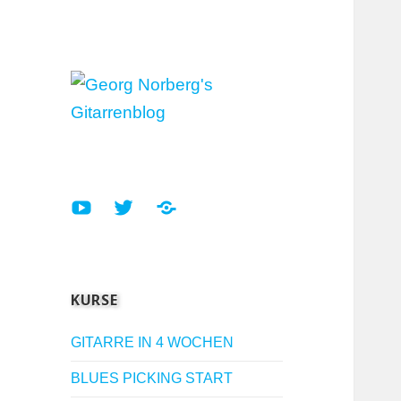
Gitarre Lernen mit Georg
Georg Norberg's
Norberg
Gitarrenblog
YouTube
Twitter
SoundCloud
Gitarrenlehrer
Gitarrenlehrer
Gitarrenlehrer
KURSE
GITARRE IN 4 WOCHEN
BLUES PICKING START