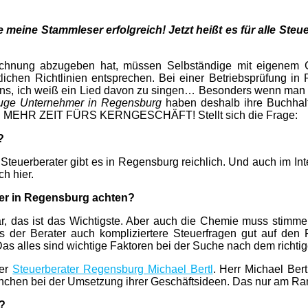
le meine Stammleser erfolgreich! Jetzt heißt es für alle St
chnung abzugeben hat, müssen Selbständige mit eigenem 
chen Richtlinien entsprechen. Bei einer Betriebsprüfung in 
s, ich weiß ein Lied davon zu singen… Besonders wenn man sic
luge Unternehmer in Regensburg
haben deshalb ihre Buchhalt
ulich: MEHR ZEIT FÜRS KERNGESCHÄFT! Stellt sich die Frage:
?
; Steuerberater gibt es in Regensburg reichlich. Und auch im I
h hier.
er in Regensburg achten?
lar, das ist das Wichtigste. Aber auch die Chemie muss stim
s der Berater auch kompliziertere Steuerfragen gut auf den
as alles sind wichtige Faktoren bei der Suche nach dem richtig
der
Steuerberater Regensburg Michael Bertl
. Herr Michael Bert
chen bei der Umsetzung ihrer Geschäftsideen. Das nur am Rand
n?