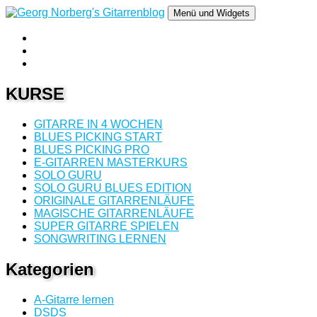
Springe
Menü und Widgets
zum
Inhalt
YouTube
Georg Norberg's Gitarrenblog
Gitarre Lernen mit Georg Norberg
Gitarrenlehrer
Twitter
Gitarrenlehrer
SoundCloud
Gitarrenlehrer
KURSE
GITARRE IN 4 WOCHEN
BLUES PICKING START
BLUES PICKING PRO
E-GITARREN MASTERKURS
SOLO GURU
SOLO GURU BLUES EDITION
ORIGINALE GITARRENLÄUFE
MAGISCHE GITARRENLÄUFE
SUPER GITARRE SPIELEN
SONGWRITING LERNEN
Kategorien
A-Gitarre lernen
DSDS