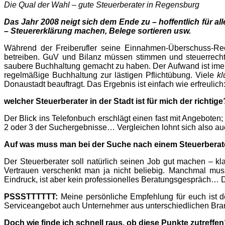
Die Qual der Wahl – gute Steuerberater in Regensburg
Das Jahr 2008 neigt sich dem Ende zu – hoffentlich für al
– Steuererklärung machen, Belege sortieren usw.
Während der Freiberufler seine Einnahmen-Überschuss-Re
betreiben. GuV und Bilanz müssen stimmen und steuerrechtli
saubere Buchhaltung gemacht zu haben. Der Aufwand ist imen
regelmäßige Buchhaltung zur lästigen Pflichtübung. Viele
k
Donaustadt beauftragt. Das Ergebnis ist einfach wie erfre
welcher Steuerberater in der Stadt ist für mich der richtige
Der Blick ins Telefonbuch erschlägt einen fast mit Angeboten
2 oder 3 der Suchergebnisse… Vergleichen lohnt sich also auc
Auf was muss man bei der Suche nach einem Steuerberat
Der Steuerberater soll natürlich seinen Job gut machen – k
Vertrauen verschenkt man ja nicht beliebig. Manchmal mus
Eindruck, ist aber kein professionelles Beratungsgespräch… D
PSSSTTTTTT:
Meine persönliche Empfehlung für euch ist 
Serviceangebot auch Unternehmer aus unterschiedlichen Bran
Doch wie finde ich schnell raus, ob diese Punkte zutreffe