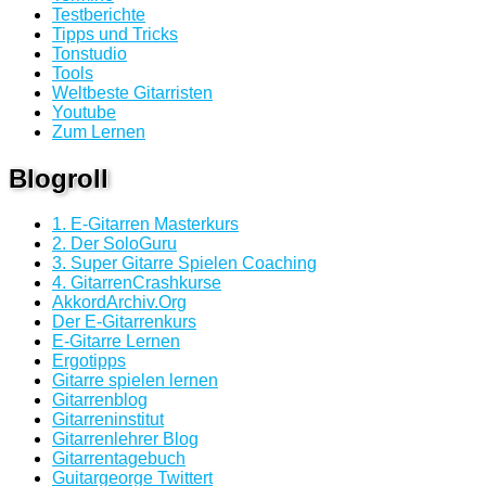
Testberichte
Tipps und Tricks
Tonstudio
Tools
Weltbeste Gitarristen
Youtube
Zum Lernen
Blogroll
1. E-Gitarren Masterkurs
2. Der SoloGuru
3. Super Gitarre Spielen Coaching
4. GitarrenCrashkurse
AkkordArchiv.Org
Der E-Gitarrenkurs
E-Gitarre Lernen
Ergotipps
Gitarre spielen lernen
Gitarrenblog
Gitarreninstitut
Gitarrenlehrer Blog
Gitarrentagebuch
Guitargeorge Twittert