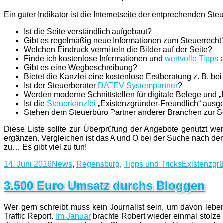
Ein guter Indikator ist die Internetseite der entprechenden S
Ist die Seite verständlich aufgebaut?
Gibt es regelmäßig neue Informationen zum Steuerrecht
Welchen Eindruck vermitteln die Bilder auf der Seite?
Finde ich kostenlose Informationen und
wertvolle Tipps
a
Gibt es eine Wegbeschreibung?
Bietet die Kanzlei eine kostenlose Erstberatung z. B. be
Ist der Steuerberater
DATEV Systempartner
?
Werden moderne Schnittstellen für digitale Belege und 
Ist die
Steuerkanzlei
„Existenzgründer-Freundlich“ ausg
Stehen dem Steuerbüro Partner anderer Branchen zur S
Diese Liste sollte zur Überprüfung der Angebote genutzt we
ergänzen. Vergleichen ist das A und O bei der Suche nach de
zu… Es gibt viel zu tun!
Veröffentlicht
Kategorien
Schlagwört
14. Juni 2016
News
,
Regensburg
,
Tipps und Tricks
Existenzgr
am
3.500 Euro Umsatz durchs Bloggen
Wer gern schreibt muss kein Journalist sein, um davon leb
Traffic Report.
Im Januar
brachte Robert wieder einmal stolz