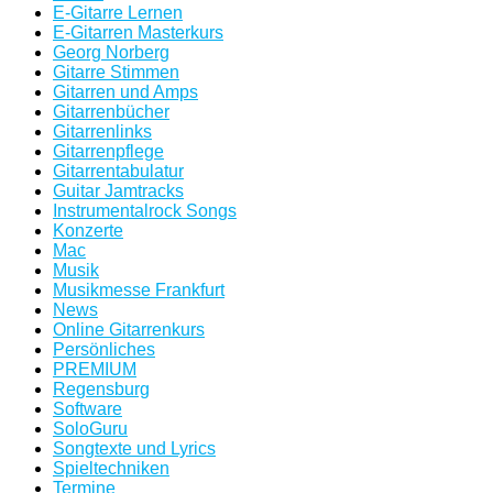
E-Gitarre Lernen
E-Gitarren Masterkurs
Georg Norberg
Gitarre Stimmen
Gitarren und Amps
Gitarrenbücher
Gitarrenlinks
Gitarrenpflege
Gitarrentabulatur
Guitar Jamtracks
Instrumentalrock Songs
Konzerte
Mac
Musik
Musikmesse Frankfurt
News
Online Gitarrenkurs
Persönliches
PREMIUM
Regensburg
Software
SoloGuru
Songtexte und Lyrics
Spieltechniken
Termine