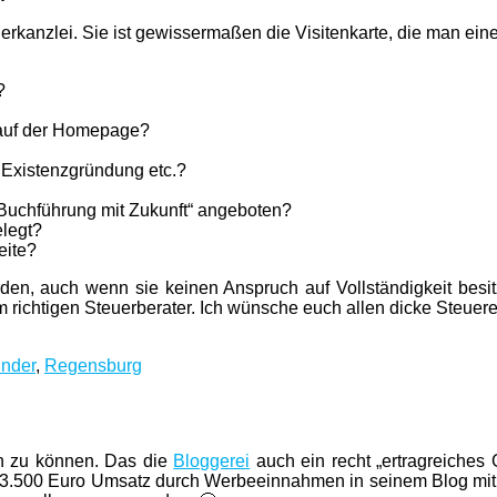
teuerkanzlei. Sie ist gewissermaßen die Visitenkarte, die man ei
?
uf der Homepage?
i Existenzgründung etc.?
„Buchführung mit Zukunft“ angeboten?
elegt?
eite?
rden, auch wenn sie keinen Anspruch auf Vollständigkeit besi
m richtigen Steuerberater. Ich wünsche euch allen dicke Steue
er
ünder
,
Regensburg
en zu können. Das die
Bloggerei
auch ein recht „ertragreiches
e 3.500 Euro Umsatz durch Werbeeinnahmen in seinem Blog mit