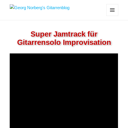
Georg Norberg's Gitarrenblog
MENÜ
UND
WIDGETS
Super Jamtrack für
Gitarrensolo Improvisation