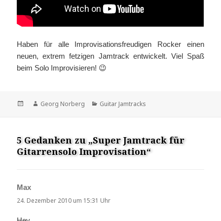
Haben für alle Improvisationsfreudigen Rocker einen
neuen, extrem fetzigen Jamtrack entwickelt. Viel Spaß
beim Solo Improvisieren! 😉
Veröffentlicht
Autor
Kategorien
Georg Norberg
Guitar Jamtracks
am
5 Gedanken zu „Super Jamtrack für
Gitarrensolo Improvisation“
Max
sagt:
24. Dezember 2010 um 15:31 Uhr
Hey,