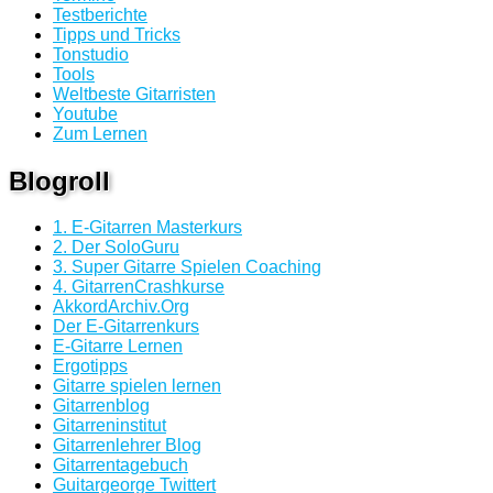
Testberichte
Tipps und Tricks
Tonstudio
Tools
Weltbeste Gitarristen
Youtube
Zum Lernen
Blogroll
1. E-Gitarren Masterkurs
2. Der SoloGuru
3. Super Gitarre Spielen Coaching
4. GitarrenCrashkurse
AkkordArchiv.Org
Der E-Gitarrenkurs
E-Gitarre Lernen
Ergotipps
Gitarre spielen lernen
Gitarrenblog
Gitarreninstitut
Gitarrenlehrer Blog
Gitarrentagebuch
Guitargeorge Twittert