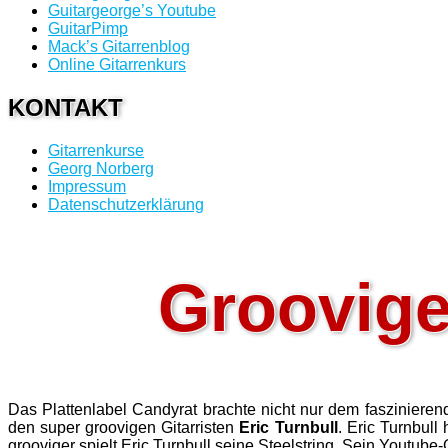
Guitargeorge’s Youtube
GuitarPimp
Mack’s Gitarrenblog
Online Gitarrenkurs
KONTAKT
Gitarrenkurse
Georg Norberg
Impressum
Datenschutzerklärung
Grooviger
Das Plattenlabel Candyrat brachte nicht nur dem faszinieren
den super groovigen Gitarristen
Eric Turnbull
. Eric Turnbull
grooviger spielt Eric Turnbull seine Steelstring. Sein Youtube-G