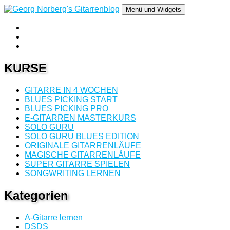
Springe
Menü und Widgets
zum
Inhalt
YouTube
Georg Norberg's Gitarrenblog
Gitarre Lernen mit Georg Norberg
Gitarrenlehrer
Twitter
Gitarrenlehrer
SoundCloud
Gitarrenlehrer
KURSE
GITARRE IN 4 WOCHEN
BLUES PICKING START
BLUES PICKING PRO
E-GITARREN MASTERKURS
SOLO GURU
SOLO GURU BLUES EDITION
ORIGINALE GITARRENLÄUFE
MAGISCHE GITARRENLÄUFE
SUPER GITARRE SPIELEN
SONGWRITING LERNEN
Kategorien
A-Gitarre lernen
DSDS