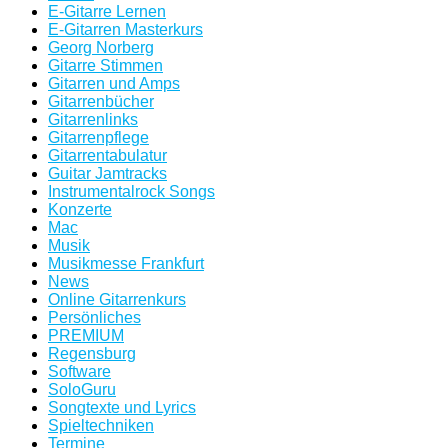
E-Gitarre Lernen
E-Gitarren Masterkurs
Georg Norberg
Gitarre Stimmen
Gitarren und Amps
Gitarrenbücher
Gitarrenlinks
Gitarrenpflege
Gitarrentabulatur
Guitar Jamtracks
Instrumentalrock Songs
Konzerte
Mac
Musik
Musikmesse Frankfurt
News
Online Gitarrenkurs
Persönliches
PREMIUM
Regensburg
Software
SoloGuru
Songtexte und Lyrics
Spieltechniken
Termine