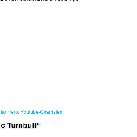
lagwörter
tar Hero
,
Youtube-Gitarristen
ic Turnbull“