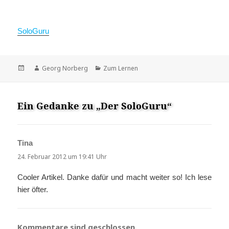
SoloGuru
Veröffentlicht
Autor
Kategorien
Georg Norberg
Zum Lernen
am
Ein Gedanke zu „Der SoloGuru“
Tina
sagt:
24. Februar 2012 um 19:41 Uhr
Cooler Artikel. Danke dafür und macht weiter so! Ich lese
hier öfter.
Kommentare sind geschlossen.